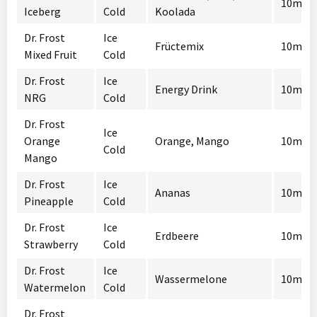
10mg /
Iceberg
Cold
Koolada
Dr. Frost
Ice
Früctemix
10mg /
Mixed Fruit
Cold
Dr. Frost
Ice
Energy Drink
10mg /
NRG
Cold
Dr. Frost
Ice
Orange
Orange, Mango
10mg /
Cold
Mango
Dr. Frost
Ice
Ananas
10mg /
Pineapple
Cold
Dr. Frost
Ice
Erdbeere
10mg /
Strawberry
Cold
Dr. Frost
Ice
Wassermelone
10mg /
Watermelon
Cold
Dr. Frost