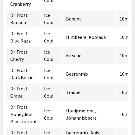
Cold
Cranberry
Dr. Frost
Ice
Banana
10mg /
Banana
Cold
Dr. Frost
Ice
Himbeere, Koolada
10mg /
Blue Razz
Cold
Dr. Frost
Ice
Kirsche
10mg /
Cherry
Cold
Dr. Frost
Ice
Beerenmix
10mg /
Dark Berries
Cold
Dr. Frost
Ice
Traube
10mg /
Grape
Cold
Dr. Frost
Ice
Honigmelone,
Honeydew
10mg /
Cold
Johannisbeere
Blackcurrant
Dr. Frost
Ice
Beerenmix, Anis,