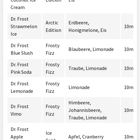
Cream
Dr. Frost
Arctic
Erdbeere,
Strawmelon
10mg /
Edition
Honigmelone, Eis
Ice
Dr. Frost
Frosty
Blaubeere, Limonade
10mg /
Blue Slush
Fizz
Dr. Frost
Frosty
Traube, Limonade
10mg /
Pink Soda
Fizz
Dr. Frost
Frosty
Limonade
10mg /
Lemonade
Fizz
Himbeere,
Dr. Frost
Frosty
Johannisbeere,
10mg /
Vimo
Fizz
Traube, Limonade
Dr. Frost
Ice
Apple
Apfel, Cranberry
10mg /