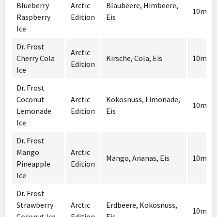
Blueberry
Arctic
Blaubeere, Himbeere,
10mg /
Raspberry
Edition
Eis
Ice
Dr. Frost
Arctic
Cherry Cola
Kirsche, Cola, Eis
10mg /
Edition
Ice
Dr. Frost
Coconut
Arctic
Kokosnuss, Limonade,
10mg /
Lemonade
Edition
Eis
Ice
Dr. Frost
Mango
Arctic
Mango, Ananas, Eis
10mg /
Pineapple
Edition
Ice
Dr. Frost
Strawberry
Arctic
Erdbeere, Kokosnuss,
10mg /
Coconut Ice
Edition
Eis