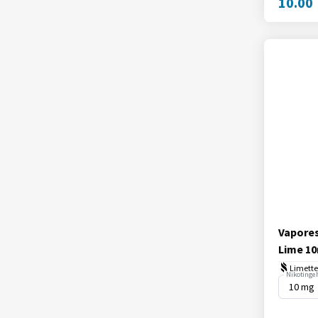
10.00
Vapores
Lime 1
Limette
Nikotingeh