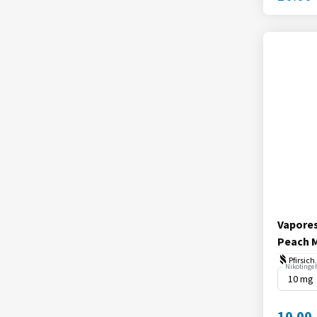
Vapores
Peach 
Pfirsic
Nikotingeh
10.00