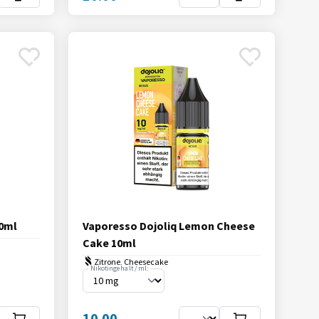
10ml
Vaporesso Dojoliq Lemon Cheese
Cake 10ml
Zitrone, Cheesecake
Nikotingehalt / ml:
10.00