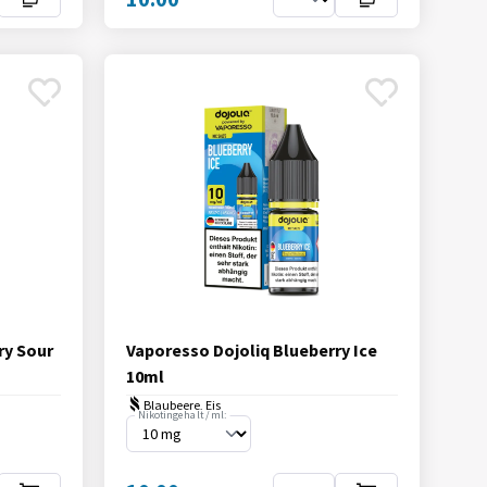
ry Sour
Vaporesso Dojoliq Blueberry Ice
10ml
Blaubeere, Eis
Nikotingehalt / ml: