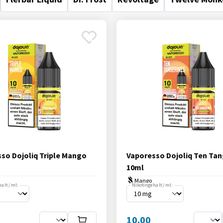
so Dojoliq Triple Mango
Vaporesso Dojoliq Ten Tan
10ml
Mango
alt / ml:
Nikotingehalt / ml:
10.00