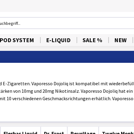
POD SYSTEM
E-LIQUID
SALE %
NEW
nd E-Zigaretten. Vaporesso Dojoliq ist kompatibel mit wiederbefül
stärken von 10mg und 20mg Nikotinsalz. Vaporesso Dojoliq hat ein
 mit 10 verschiedenen Geschmacksrichtungen erhätlich. Vaporesso 
Flerbar Liquid
Dr. Frost
Revoltage
Twelve Monk