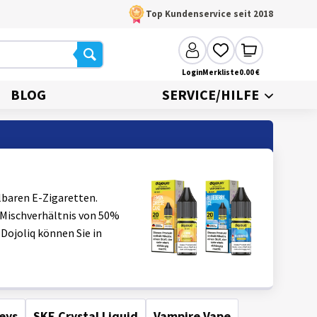
Top Kundenservice seit 2018
Login
Merkliste
0.00 €
BLOG
SERVICE/HILFE
lbaren E-Zigaretten.
 Mischverhältnis von 50%
Dojoliq können Sie in
eys
SKE Crystal Liquid
Vampire Vape