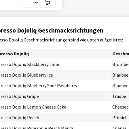
resso Dojoliq Geschmacksrichtungen
sso Dojoliq Geschmacksrichtungen sind wie unten aufgelistet:
resso Dojoliq
Geschm
resso Dojoliq
Blackberry Lime
Brombee
resso Dojoliq Blueberry Ice
Blaubeer
resso Dojoliq Blueberry Sour Raspberry
Blaubee
resso Dojoliq Grape
Traube
resso Dojoliq
Lemon Cheese Cake
Cheesec
resso Dojoliq Peach
Pfirsich
resso Dojoliq Pineapple Peach Mango
Ananas, 