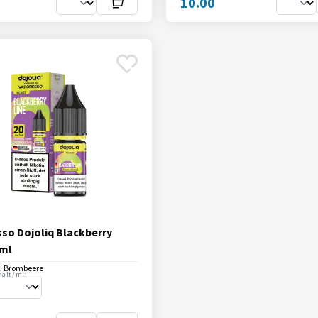
10.00
so Dojoliq Blackberry
0ml
, Brombeere
alt / ml: