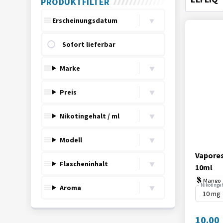
PRODUKTFILTER
sort
Sofort lieferbar
Marke
Preis
Nikotingehalt / ml
Modell
Vapores
Flascheninhalt
10ml
Mango
Nikotingeh
Aroma
10.00