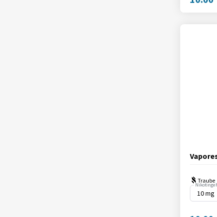
Vapores
Traube
Nikotingeh