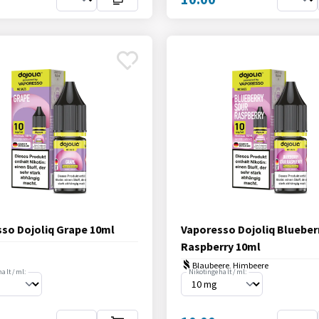
so Dojoliq Grape 10ml
Vaporesso Dojoliq Blueber
Raspberry 10ml
Blaubeere, Himbeere
alt / ml:
Nikotingehalt / ml: