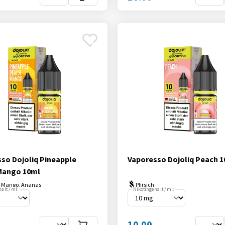
so Dojoliq Pineapple
Vaporesso Dojoliq Peach 
Mango 10ml
h, Mango, Ananas
Pfirsich
alt / ml:
Nikotingehalt / ml:
10.00