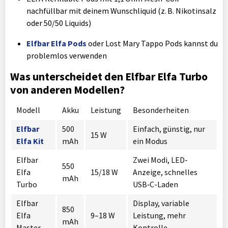
nachfüllbar mit deinem Wunschliquid (z. B. Nikotinsalz
oder 50/50 Liquids)
Elfbar Elfa Pods
oder Lost Mary Tappo Pods kannst du
problemlos verwenden
Was unterscheidet den Elfbar Elfa Turbo
von anderen Modellen?
Modell
Akku
Leistung
Besonderheiten
Elfbar
500
Einfach, günstig, nur
15 W
Elfa Kit
mAh
ein Modus
Elfbar
Zwei Modi, LED-
550
Elfa
15/18 W
Anzeige, schnelles
mAh
Turbo
USB‑C-Laden
Elfbar
Display, variable
850
Elfa
9–18 W
Leistung, mehr
mAh
Master
Kontrolle