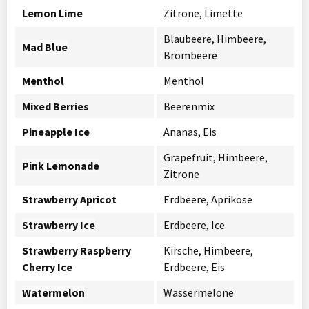
Lemon Lime
Zitrone, Limette
Blaubeere, Himbeere,
Mad Blue
Brombeere
Menthol
Menthol
Mixed Berries
Beerenmix
Pineapple Ice
Ananas, Eis
Grapefruit, Himbeere,
Pink Lemonade
Zitrone
Strawberry Apricot
Erdbeere, Aprikose
Strawberry Ice
Erdbeere, Ice
Strawberry Raspberry
Kirsche, Himbeere,
Cherry Ice
Erdbeere, Eis
Watermelon
Wassermelone