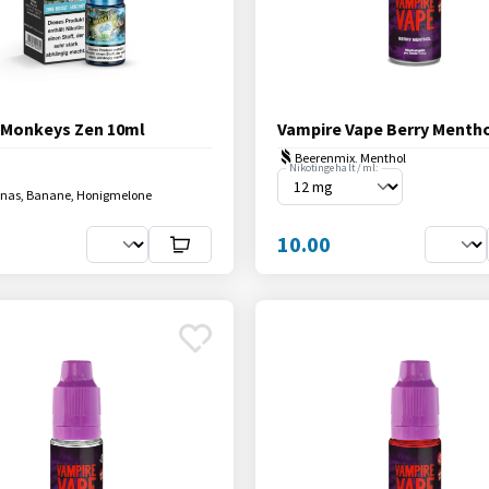
 Monkeys Zen 10ml
Vampire Vape Berry Menth
Beerenmix, Menthol
Nikotingehalt / ml:
anas, Banane, Honigmelone
10.00