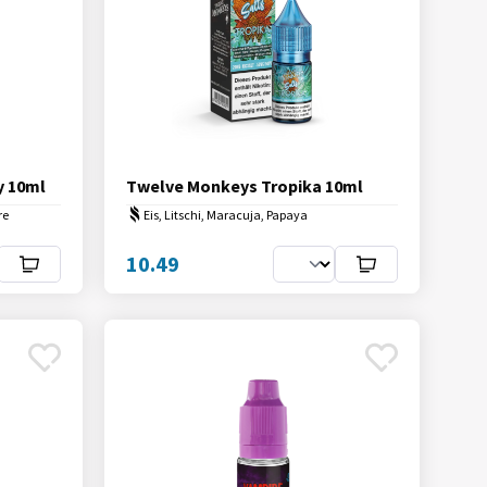
y 10ml
Twelve Monkeys Tropika 10ml
re
Eis, Litschi, Maracuja, Papaya
10.49