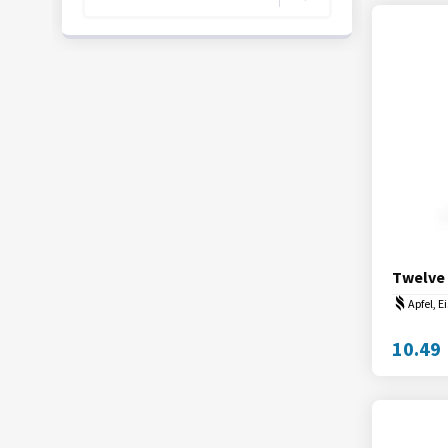
Twelve
Apfel, E
10.49