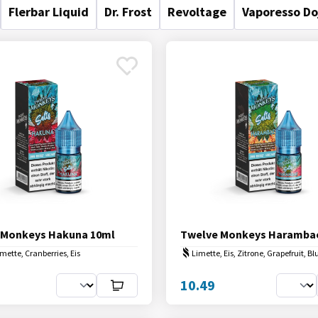
Flerbar Liquid
Dr. Frost
Revoltage
Vaporesso Do
 Monkeys Hakuna 10ml
Twelve Monkeys Haramba
imette, Cranberries, Eis
Limette, Eis, Zitrone, Grapefruit, B
10.49