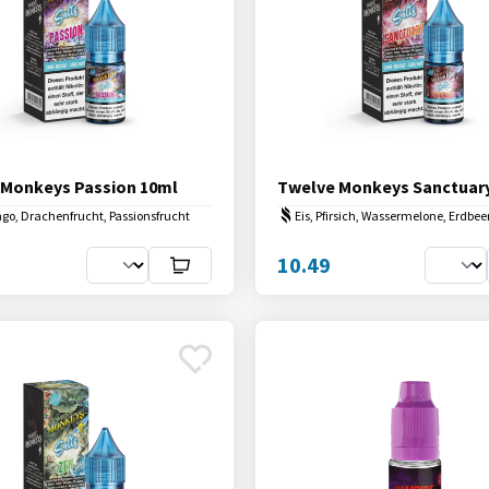
 Monkeys Passion 10ml
Twelve Monkeys Sanctuar
ngo, Drachenfrucht, Passionsfrucht
Eis, Pfirsich, Wassermelone, Erdbee
10.49