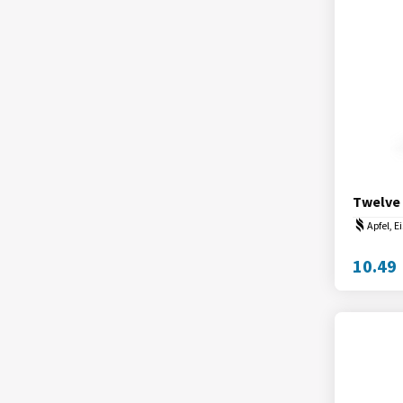
Twelve
Apfel, E
10.49