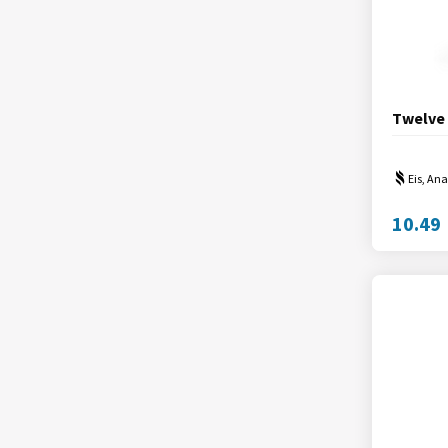
Twelve
Eis, An
10.49