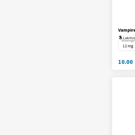
Vampire
Lakritze
Nikotingeh
10.00