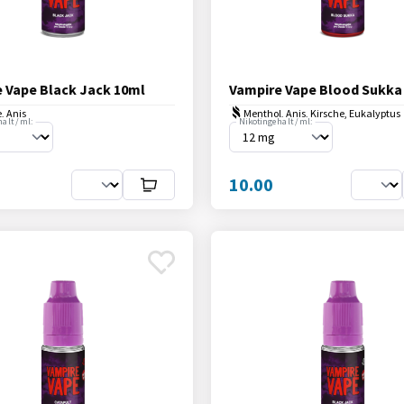
 Vape Black Jack 10ml
Vampire Vape Blood Sukka
, Anis
Menthol, Anis, Kirsche, Eukalyptus
alt / ml:
Nikotingehalt / ml:
10.00