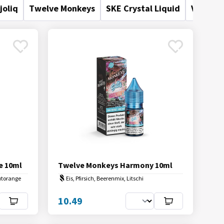
joliq
Twelve Monkeys
SKE Crystal Liquid
Vampire
e 10ml
Twelve Monkeys Harmony 10ml
lutorange
Eis, Pfirsich, Beerenmix, Litschi
10.49