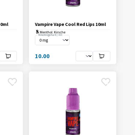
10ml
Vampire Vape Cool Red Lips 10ml
Menthol, Kirsche
Nikotingehalt / ml:
10.00