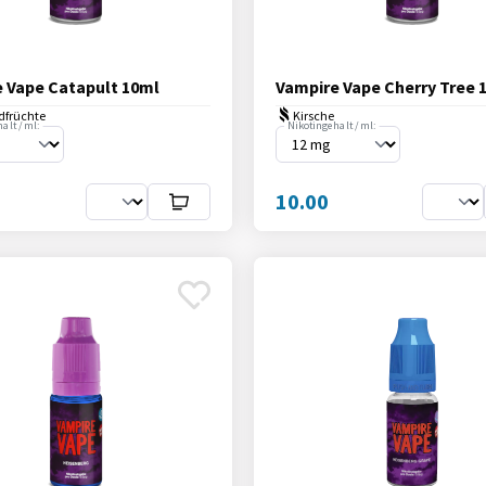
 Vape Catapult 10ml
Vampire Vape Cherry Tree 
ldfrüchte
Kirsche
alt / ml:
Nikotingehalt / ml:
10.00