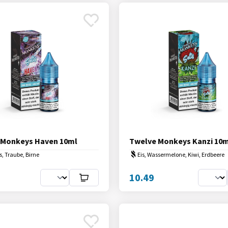
 Monkeys Haven 10ml
Twelve Monkeys Kanzi 10m
is, Traube, Birne
Eis, Wassermelone, Kiwi, Erdbeere
10.49