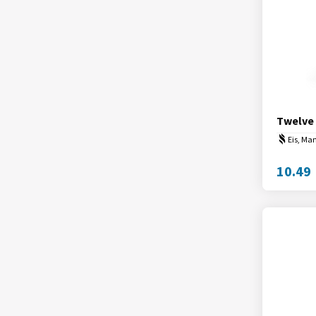
Twelve
Eis, Ma
10.49