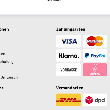
onen
Zahlungsarten
ten
Abholung
 Umtausch
es
Versandarten