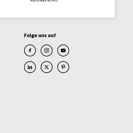
Folge uns auf
facebook
instagram
youtube
linkedin
x
pinterest