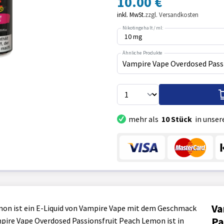
10.00 €
inkl. MwSt.
zzgl. Versandkosten
Nikotingehalt / ml:
Ähnliche Produkte
Vampire Vape Overdosed Pass
mehr als
10 Stück
in unser
Va
mon ist ein E-Liquid von Vampire Vape mit dem Geschmack
Pa
ampire Vape Overdosed Passionsfruit Peach Lemon ist in