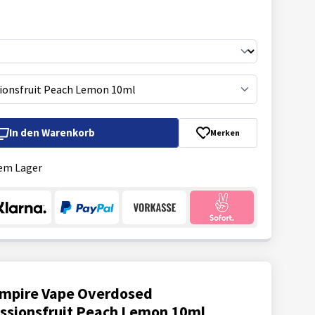
ionsfruit Peach Lemon 10ml
In den
Warenkorb
Merken
em Lager
mpire Vape Overdosed
ssionsfruit Peach Lemon 10ml