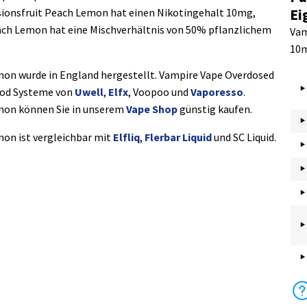
Ei
sionsfruit Peach Lemon hat einen Nikotingehalt 10mg,
ach Lemon hat eine Mischverhältnis von 50% pflanzlichem
Vam
10m
mon wurde in England hergestellt. Vampire Vape Overdosed
Pod Systeme von
Uwell
,
Elfx
, Voopoo und
Vaporesso
.
mon können Sie in unserem
Vape Shop
günstig kaufen.
on ist vergleichbar mit
Elfliq
,
Flerbar Liquid
und SC Liquid.