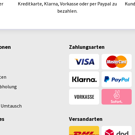
er
Kreditkarte, Klarna, Vorkasse oder per Paypal zu
Kund
bezahlen.
onen
Zahlungsarten
ten
Abholung
 Umtausch
es
Versandarten