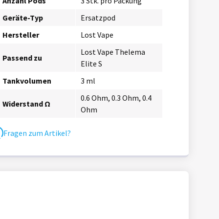
Anzahl Pods
3 Stk. pro Packung
Geräte-Typ
Ersatzpod
Hersteller
Lost Vape
Lost Vape Thelema
Passend zu
Elite S
Tankvolumen
3 ml
0.6 Ohm, 0.3 Ohm, 0.4
Widerstand Ω
Ohm
Fragen zum Artikel?