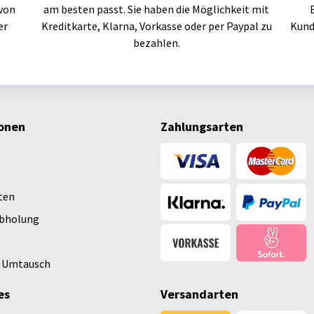
von
am besten passt. Sie haben die Möglichkeit mit
er
Kreditkarte, Klarna, Vorkasse oder per Paypal zu
Kund
bezahlen.
onen
Zahlungsarten
ten
Abholung
 Umtausch
es
Versandarten